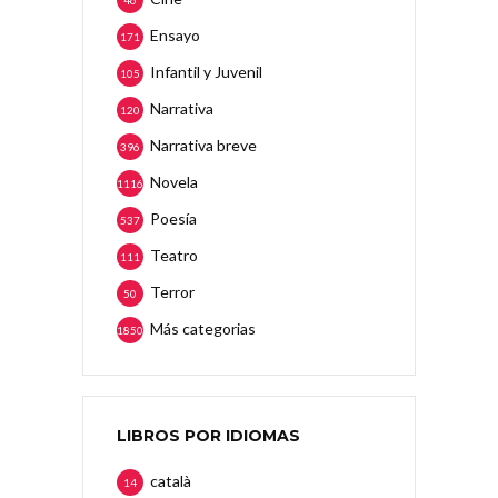
46
Ensayo
171
Infantil y Juvenil
105
Narrativa
120
Narrativa breve
396
Novela
1116
Poesía
537
Teatro
111
Terror
50
Más categorias
1850
LIBROS POR IDIOMAS
català
14