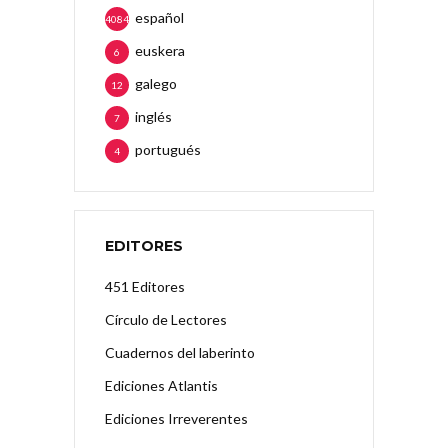
español
4084
euskera
6
galego
12
inglés
7
portugués
4
EDITORES
451 Editores
Círculo de Lectores
Cuadernos del laberinto
Ediciones Atlantis
Ediciones Irreverentes