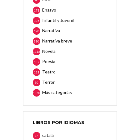
46
Ensayo
171
Infantil y Juvenil
105
Narrativa
120
Narrativa breve
396
Novela
1116
Poesía
537
Teatro
111
Terror
50
Más categorias
1850
LIBROS POR IDIOMAS
català
14