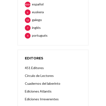
español
4084
euskera
6
galego
12
inglés
7
portugués
4
EDITORES
451 Editores
Círculo de Lectores
Cuadernos del laberinto
Ediciones Atlantis
Ediciones Irreverentes