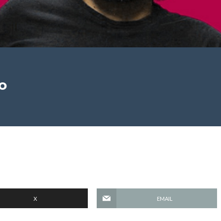
o
X
EMAIL