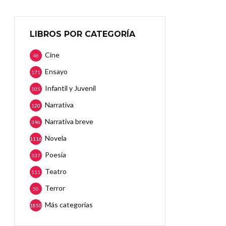
LIBROS POR CATEGORÍA
Cine
46
Ensayo
171
Infantil y Juvenil
105
Narrativa
120
Narrativa breve
396
Novela
1116
Poesía
537
Teatro
111
Terror
50
Más categorias
1850