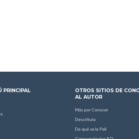
 PRINCIPAL
OTROS SITIOS DE CON
AL AUTOR
Más por Conocer
es
Descritura
De qué va la Peli
Conoceralautor R.D.