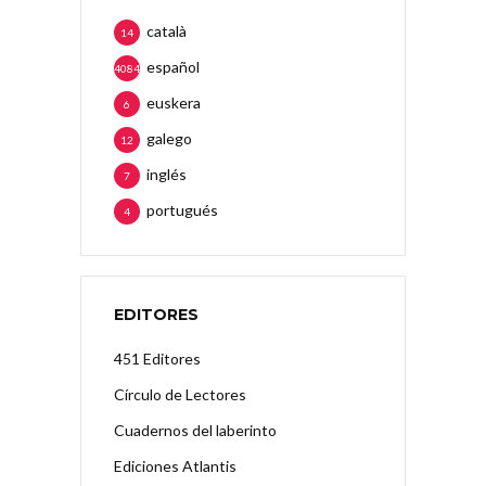
català
14
español
4084
euskera
6
galego
12
inglés
7
portugués
4
EDITORES
451 Editores
Círculo de Lectores
Cuadernos del laberinto
Ediciones Atlantis