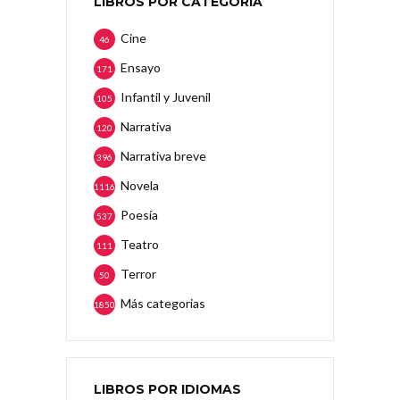
LIBROS POR CATEGORÍA
Cine
46
Ensayo
171
Infantil y Juvenil
105
Narrativa
120
Narrativa breve
396
Novela
1116
Poesía
537
Teatro
111
Terror
50
Más categorias
1850
LIBROS POR IDIOMAS