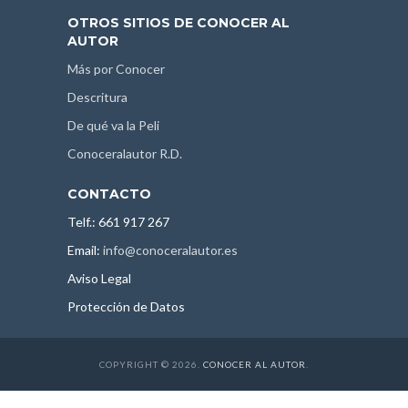
OTROS SITIOS DE CONOCER AL
AUTOR
Más por Conocer
Descritura
De qué va la Peli
Conoceralautor R.D.
CONTACTO
Telf.: 661 917 267
Email:
info@conoceralautor.es
Aviso Legal
Protección de Datos
COPYRIGHT © 2026.
CONOCER AL AUTOR
.