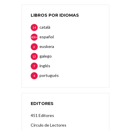
LIBROS POR IDIOMAS
català
14
español
4084
euskera
6
galego
12
inglés
7
portugués
4
EDITORES
451 Editores
Círculo de Lectores