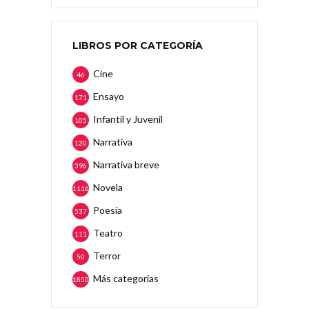
LIBROS POR CATEGORÍA
Cine
46
Ensayo
171
Infantil y Juvenil
105
Narrativa
120
Narrativa breve
396
Novela
1116
Poesía
537
Teatro
111
Terror
50
Más categorias
1850