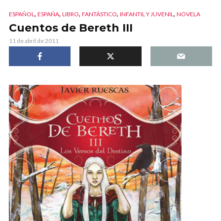
,
,
,
,
,
ESPAÑOL
ESPAÑA
LIBRO
FANTÁSTICO
INFANTIL Y JUVENIL
NOVELA
Cuentos de Bereth III
11 de abril de 2011