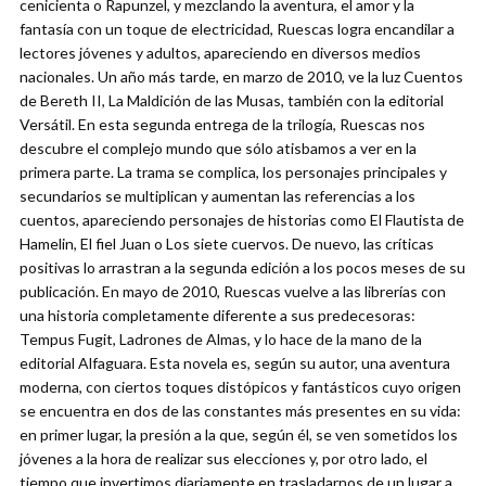
cenicienta o Rapunzel, y mezclando la aventura, el amor y la
fantasía con un toque de electricidad, Ruescas logra encandilar a
lectores jóvenes y adultos, apareciendo en diversos medios
nacionales. Un año más tarde, en marzo de 2010, ve la luz Cuentos
de Bereth II, La Maldición de las Musas, también con la editorial
Versátil. En esta segunda entrega de la trilogía, Ruescas nos
descubre el complejo mundo que sólo atisbamos a ver en la
primera parte. La trama se complica, los personajes principales y
secundarios se multiplican y aumentan las referencias a los
cuentos, apareciendo personajes de historias como El Flautista de
Hamelin, El fiel Juan o Los siete cuervos. De nuevo, las críticas
positivas lo arrastran a la segunda edición a los pocos meses de su
publicación. En mayo de 2010, Ruescas vuelve a las librerías con
una historia completamente diferente a sus predecesoras:
Tempus Fugit, Ladrones de Almas, y lo hace de la mano de la
editorial Alfaguara. Esta novela es, según su autor, una aventura
moderna, con ciertos toques distópicos y fantásticos cuyo origen
se encuentra en dos de las constantes más presentes en su vida:
en primer lugar, la presión a la que, según él, se ven sometidos los
jóvenes a la hora de realizar sus elecciones y, por otro lado, el
tiempo que invertimos diariamente en trasladarnos de un lugar a