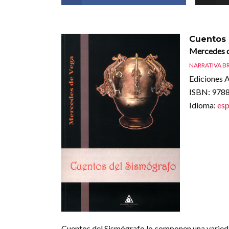
Cuentos 
Mercedes 
NARRATIVA B
Ediciones A
ISBN
: 97
Idioma
:
esp
Cuentos del Sismógrafo lo componen una variedad