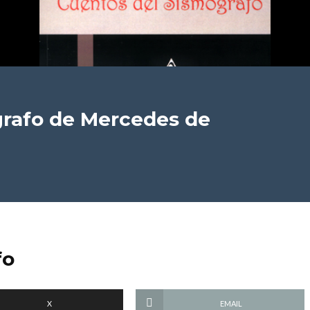
rafo
de Mercedes de
fo
X
EMAIL