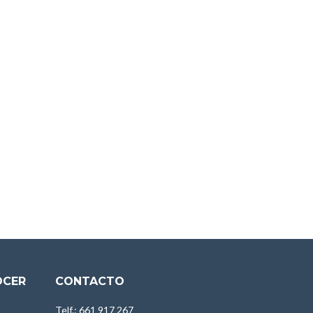
OCER
CONTACTO
Telf.: 661 917 267