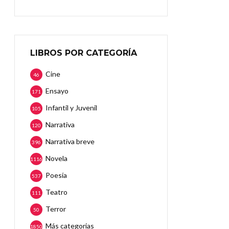
LIBROS POR CATEGORÍA
Cine
46
Ensayo
171
Infantil y Juvenil
105
Narrativa
120
Narrativa breve
396
Novela
1116
Poesía
537
Teatro
111
Terror
50
Más categorias
1850