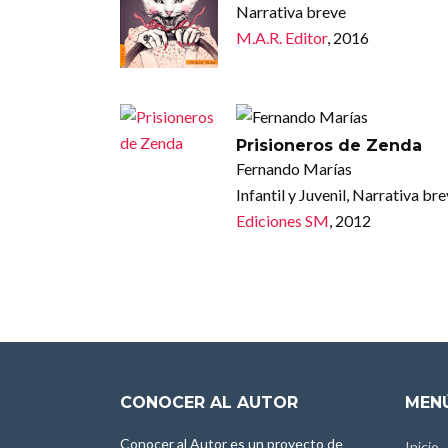
Narrativa breve
M.A.R. Editor
, 2016
Prisioneros de Zenda
Fernando Marías
Infantil y Juvenil, Narrativa br
Ediciones SM
, 2012
CONOCER AL AUTOR
MENÚ
Conocer al Autor es un proyecto de
Inicio