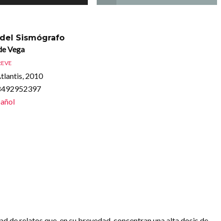
del Sismógrafo
de Vega
REVE
tlantis, 2010
88492952397
añol
 de relatos que, en su brevedad, concentran una alta dosis de