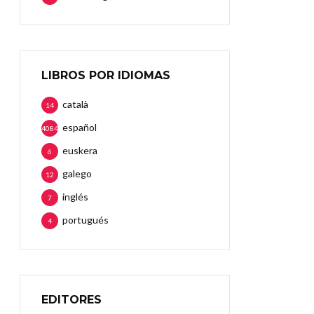
LIBROS POR IDIOMAS
català
14
español
4084
euskera
6
galego
12
inglés
7
portugués
4
EDITORES