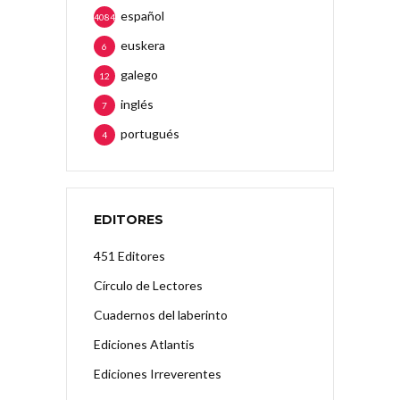
español
4084
euskera
6
galego
12
inglés
7
portugués
4
EDITORES
451 Editores
Círculo de Lectores
Cuadernos del laberinto
Ediciones Atlantis
Ediciones Irreverentes