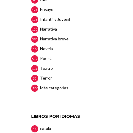
46
Ensayo
171
Infantil y Juvenil
105
Narrativa
120
Narrativa breve
396
Novela
1116
Poesía
537
Teatro
111
Terror
50
Más categorias
1850
LIBROS POR IDIOMAS
català
14