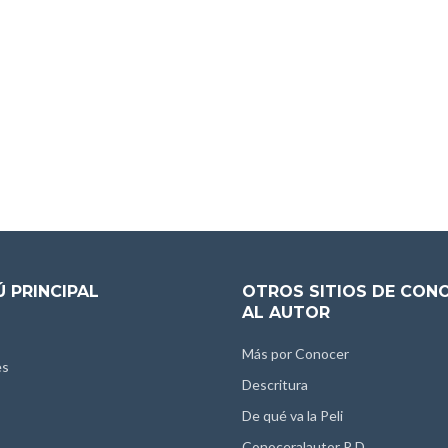
 PRINCIPAL
OTROS SITIOS DE CON
AL AUTOR
Más por Conocer
es
Descritura
De qué va la Peli
Conoceralautor R.D.