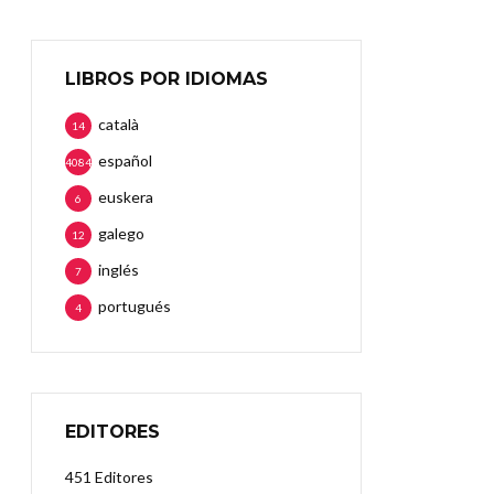
LIBROS POR IDIOMAS
català
14
español
4084
euskera
6
galego
12
inglés
7
portugués
4
EDITORES
451 Editores