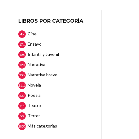
LIBROS POR CATEGORÍA
Cine
46
Ensayo
171
Infantil y Juvenil
105
Narrativa
120
Narrativa breve
396
Novela
1116
Poesía
537
Teatro
111
Terror
50
Más categorias
1850