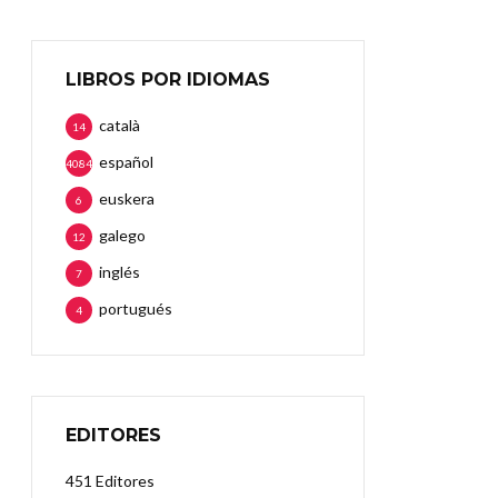
LIBROS POR IDIOMAS
català
14
español
4084
euskera
6
galego
12
inglés
7
portugués
4
EDITORES
451 Editores