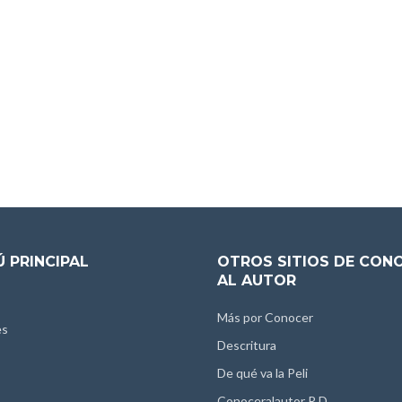
 PRINCIPAL
OTROS SITIOS DE CON
AL AUTOR
Más por Conocer
es
Descritura
De qué va la Peli
Conoceralautor R.D.