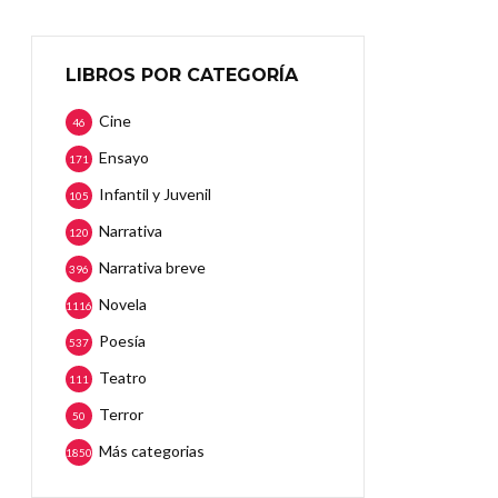
LIBROS POR CATEGORÍA
Cine
46
Ensayo
171
Infantil y Juvenil
105
Narrativa
120
Narrativa breve
396
Novela
1116
Poesía
537
Teatro
111
Terror
50
Más categorias
1850