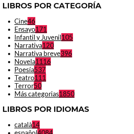
LIBROS POR CATEGORÍA
Cine
46
Ensayo
171
Infantil y Juvenil
105
Narrativa
120
Narrativa breve
396
Novela
1116
Poesía
537
Teatro
111
Terror
50
Más categorias
1850
LIBROS POR IDIOMAS
català
14
español
4084