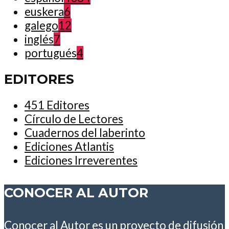
euskera
6
galego
12
inglés
7
portugués
4
EDITORES
451 Editores
Círculo de Lectores
Cuadernos del laberinto
Ediciones Atlantis
Ediciones Irreverentes
CONOCER AL AUTOR
Conocer al Autor es un proyecto de difusión