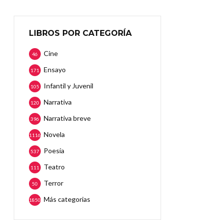
LIBROS POR CATEGORÍA
Cine
46
Ensayo
171
Infantil y Juvenil
105
Narrativa
120
Narrativa breve
396
Novela
1116
Poesía
537
Teatro
111
Terror
50
Más categorias
1850