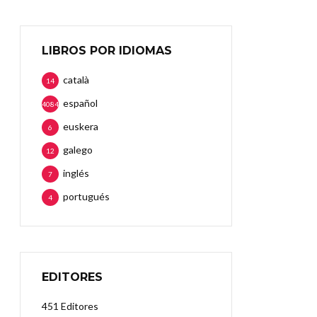
LIBROS POR IDIOMAS
català
14
español
4084
euskera
6
galego
12
inglés
7
portugués
4
EDITORES
451 Editores