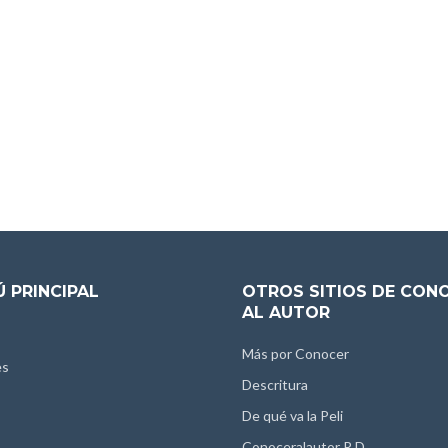
 PRINCIPAL
OTROS SITIOS DE CON
AL AUTOR
Más por Conocer
es
Descritura
De qué va la Peli
Conoceralautor R.D.