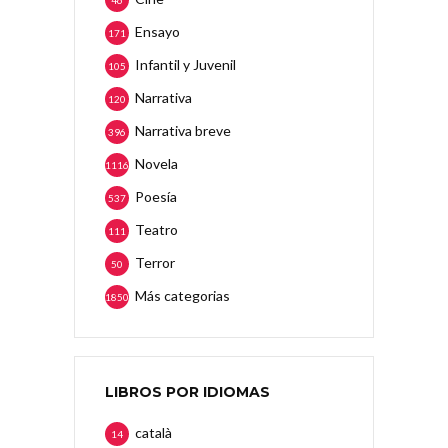
46
Ensayo
171
Infantil y Juvenil
105
Narrativa
120
Narrativa breve
396
Novela
1116
Poesía
537
Teatro
111
Terror
50
Más categorias
1850
LIBROS POR IDIOMAS
català
14