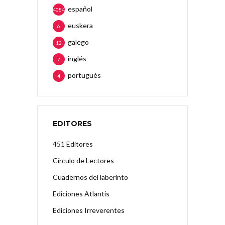
español
4084
euskera
6
galego
12
inglés
7
portugués
4
EDITORES
451 Editores
Círculo de Lectores
Cuadernos del laberinto
Ediciones Atlantis
Ediciones Irreverentes