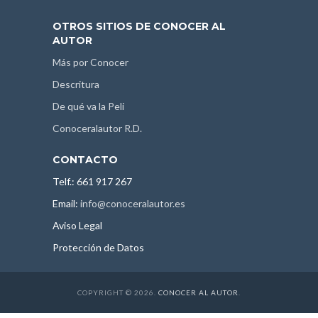
OTROS SITIOS DE CONOCER AL
AUTOR
Más por Conocer
Descritura
De qué va la Peli
Conoceralautor R.D.
CONTACTO
Telf.: 661 917 267
Email:
info@conoceralautor.es
Aviso Legal
Protección de Datos
COPYRIGHT © 2026.
CONOCER AL AUTOR
.