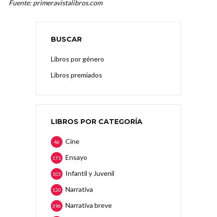
Fuente: primeravistalibros.com
BUSCAR
Libros por género
Libros premiados
LIBROS POR CATEGORÍA
Cine
46
Ensayo
171
Infantil y Juvenil
105
Narrativa
120
Narrativa breve
396