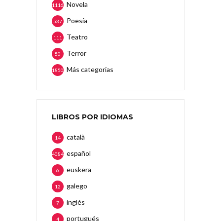
Novela
1116
Poesía
537
Teatro
111
Terror
50
Más categorias
1850
LIBROS POR IDIOMAS
català
14
español
4084
euskera
6
galego
12
inglés
7
portugués
4