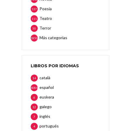
Poesía
537
Teatro
111
Terror
50
Más categorias
1850
LIBROS POR IDIOMAS
català
14
español
4084
euskera
6
galego
12
inglés
7
portugués
4