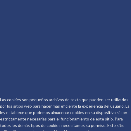
De qué va la Peli
Conoceralautor R.D.
CONTACTO
Telf.: 661 917 267
Email:
info@conoceralautor.es
Aviso Legal
Protección de Datos
COPYRIGHT © 2026.
CONOCER AL AUTOR
.
Las cookies son pequeños archivos de texto que pueden ser utilizados
por los sitios web para hacer más eficiente la experiencia del usuario. La
ley establece que podemos almacenar cookies en su dispositivo si son
estrictamente necesarias para el funcionamiento de este sitio. Para
todos los demás tipos de cookies necesitamos su permiso. Este sitio