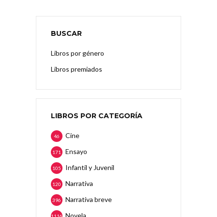
BUSCAR
Libros por género
Libros premiados
LIBROS POR CATEGORÍA
Cine
46
Ensayo
171
Infantil y Juvenil
105
Narrativa
120
Narrativa breve
396
Novela
1116