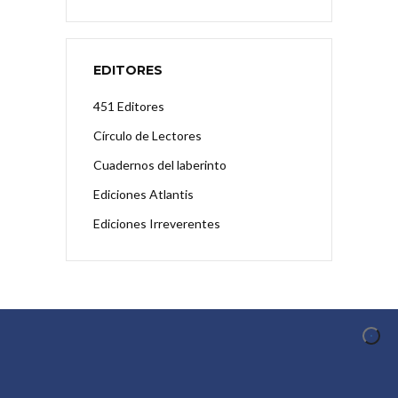
EDITORES
451 Editores
Círculo de Lectores
Cuadernos del laberinto
Ediciones Atlantis
Ediciones Irreverentes
CONOCER AL AUTOR
Conocer al Autor es un proyecto de difusión y
promoción de la creación en el ámbito