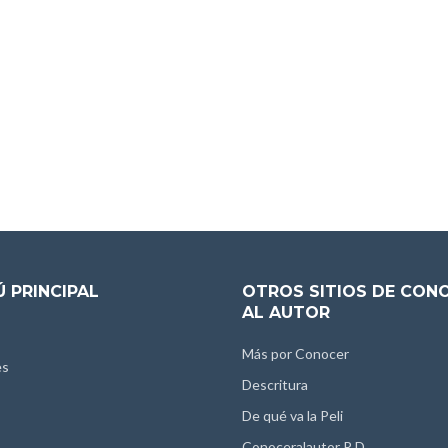
 PRINCIPAL
OTROS SITIOS DE CON
AL AUTOR
Más por Conocer
es
Descritura
De qué va la Peli
Conoceralautor R.D.