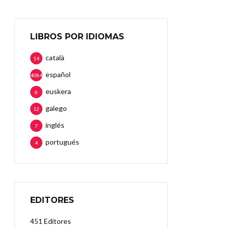
LIBROS POR IDIOMAS
català
14
español
4084
euskera
6
galego
12
inglés
7
portugués
4
EDITORES
451 Editores