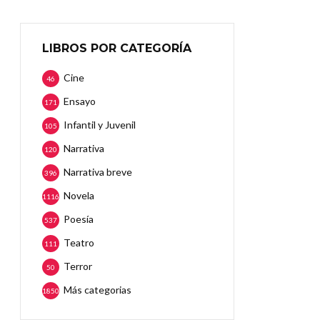
LIBROS POR CATEGORÍA
Cine
46
Ensayo
171
Infantil y Juvenil
105
Narrativa
120
Narrativa breve
396
Novela
1116
Poesía
537
Teatro
111
Terror
50
Más categorias
1850