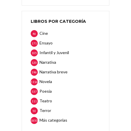
LIBROS POR CATEGORÍA
Cine
46
Ensayo
171
Infantil y Juvenil
105
Narrativa
120
Narrativa breve
396
Novela
1116
Poesía
537
Teatro
111
Terror
50
Más categorias
1850