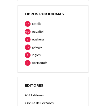
LIBROS POR IDIOMAS
català
14
español
4084
euskera
6
galego
12
inglés
7
portugués
4
EDITORES
451 Editores
Círculo de Lectores