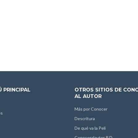
 PRINCIPAL
OTROS SITIOS DE CON
AL AUTOR
Más por Conocer
es
Descritura
De qué va la Peli
Conoceralautor R.D.