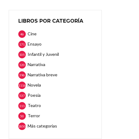
LIBROS POR CATEGORÍA
Cine
46
Ensayo
171
Infantil y Juvenil
105
Narrativa
120
Narrativa breve
396
Novela
1116
Poesía
537
Teatro
111
Terror
50
Más categorias
1850