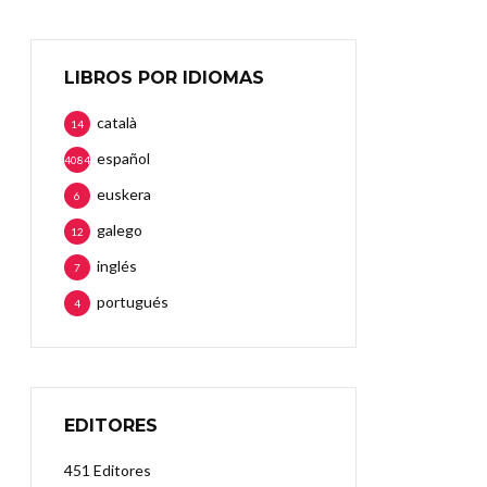
LIBROS POR IDIOMAS
català
14
español
4084
euskera
6
galego
12
inglés
7
portugués
4
EDITORES
451 Editores