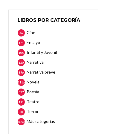
LIBROS POR CATEGORÍA
Cine
46
Ensayo
171
Infantil y Juvenil
105
Narrativa
120
Narrativa breve
396
Novela
1116
Poesía
537
Teatro
111
Terror
50
Más categorias
1850