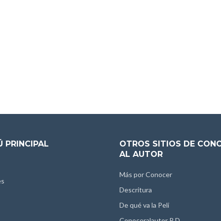
 PRINCIPAL
OTROS SITIOS DE CON
AL AUTOR
Más por Conocer
es
Descritura
De qué va la Peli
Conoceralautor R.D.