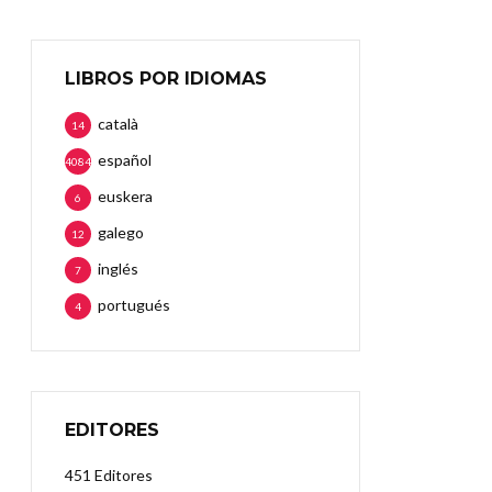
LIBROS POR IDIOMAS
català
14
español
4084
euskera
6
galego
12
inglés
7
portugués
4
EDITORES
451 Editores