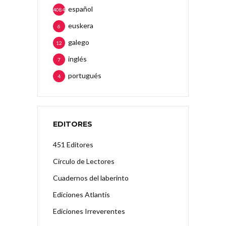
español
4084
euskera
6
galego
12
inglés
7
portugués
4
EDITORES
451 Editores
Círculo de Lectores
Cuadernos del laberinto
Ediciones Atlantis
Ediciones Irreverentes