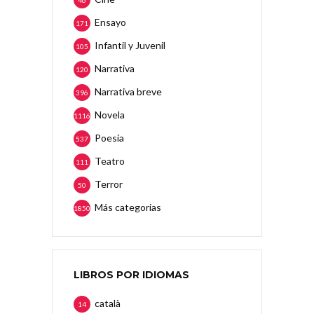
46
Ensayo
171
Infantil y Juvenil
105
Narrativa
120
Narrativa breve
396
Novela
1116
Poesía
537
Teatro
111
Terror
50
Más categorias
1850
LIBROS POR IDIOMAS
català
14