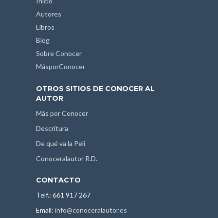
Inicio
Autores
Libros
Blog
Sobre Conocer
MásporConocer
OTROS SITIOS DE CONOCER AL
AUTOR
Más por Conocer
Descritura
De qué va la Peli
Conoceralautor R.D.
CONTACTO
Telf.: 661 917 267
Email:
info@conoceralautor.es