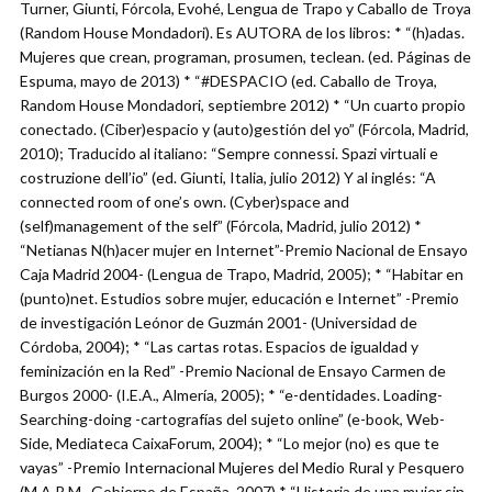
Turner, Giunti, Fórcola, Evohé, Lengua de Trapo y Caballo de Troya
(Random House Mondadori). Es AUTORA de los libros: * “(h)adas.
Mujeres que crean, programan, prosumen, teclean. (ed. Páginas de
Espuma, mayo de 2013) * “#DESPACIO (ed. Caballo de Troya,
Random House Mondadori, septiembre 2012) * “Un cuarto propio
conectado. (Ciber)espacio y (auto)gestión del yo” (Fórcola, Madrid,
2010); Traducido al italiano: “Sempre connessi. Spazi virtuali e
costruzione dell’io” (ed. Giunti, Italia, julio 2012) Y al inglés: “A
connected room of one’s own. (Cyber)space and
(self)management of the self” (Fórcola, Madrid, julio 2012) *
“Netianas N(h)acer mujer en Internet”-Premio Nacional de Ensayo
Caja Madrid 2004- (Lengua de Trapo, Madrid, 2005); * “Habitar en
(punto)net. Estudios sobre mujer, educación e Internet” -Premio
de investigación Leónor de Guzmán 2001- (Universidad de
Córdoba, 2004); * “Las cartas rotas. Espacios de igualdad y
feminización en la Red” -Premio Nacional de Ensayo Carmen de
Burgos 2000- (I.E.A., Almería, 2005); * “e-dentidades. Loading-
Searching-doing -cartografías del sujeto online” (e-book, Web-
Side, Mediateca CaixaForum, 2004); * “Lo mejor (no) es que te
vayas” -Premio Internacional Mujeres del Medio Rural y Pesquero
(M.A.R.M., Gobierno de España, 2007) * “Historia de una mujer sin