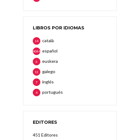
LIBROS POR IDIOMAS
català
14
español
4084
euskera
6
galego
12
inglés
7
portugués
4
EDITORES
451 Editores