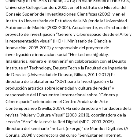
University of the Arts London, 2010; en Slade School of Fine Arts,
University College London, 2003; en el Instituto de Filosofía del
Consejo Superior de Investigaciones Científicas (2006); y en el
Instituto Universitario de Estudios de la Mujer de la Universidad
Autónoma de Madrid (2003-2004). Actualmente, es directora del
proyecto de investigación “Género y Ciberespacio desde el Arte y
la representación visual” (I+D+I, Ministerio de Ciencia e
Innovación, 2009-2012) y responsable del proyecto de
investigación e innovación social “Her techno h(j)obby.
Imaginarios, género e Ingeniería” en colaboración con el Deusto
Institute of Technology, DeustoTech y la Facultad de Ingeniería
de Deusto, (Universidad de Deusto, Bilbao, 2011-2012) Es
directora de la plataforma “X0y1 para la investigación y la
producción artística sobre identidad y cultura de redes” y
responsable del I Encuentro Internacional sobre “Género y
Ciberespacio” celebrado en el Centro Andaluz de Arte
Contemporáneo (Sevilla, 2009). Ha sido directora y fundadora de la
revista “Mujer y Cultura Visual” (2003-2010), coordinadora de la
sección “Arte” de la revista Red Digital (MEC, 2003-2005),
directora del seminario “net.art (exergo)” de Mundos Digitales (A
Coruña, 2004) y codirectora del curso “Ser/Estar en Internet.