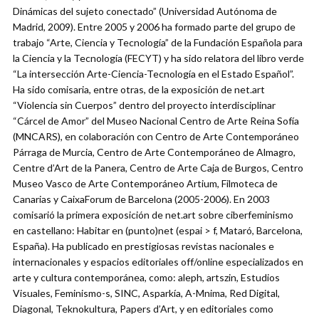
Dinámicas del sujeto conectado” (Universidad Autónoma de
Madrid, 2009). Entre 2005 y 2006 ha formado parte del grupo de
trabajo “Arte, Ciencia y Tecnología” de la Fundación Española para
la Ciencia y la Tecnología (FECYT) y ha sido relatora del libro verde
“La intersección Arte-Ciencia-Tecnología en el Estado Español”.
Ha sido comisaria, entre otras, de la exposición de net.art
“Violencia sin Cuerpos” dentro del proyecto interdisciplinar
“Cárcel de Amor” del Museo Nacional Centro de Arte Reina Sofía
(MNCARS), en colaboración con Centro de Arte Contemporáneo
Párraga de Murcia, Centro de Arte Contemporáneo de Almagro,
Centre d’Art de la Panera, Centro de Arte Caja de Burgos, Centro
Museo Vasco de Arte Contemporáneo Artium, Filmoteca de
Canarias y CaixaForum de Barcelona (2005-2006). En 2003
comisarió la primera exposición de net.art sobre ciberfeminismo
en castellano: Habitar en (punto)net (espai > f, Mataró, Barcelona,
España). Ha publicado en prestigiosas revistas nacionales e
internacionales y espacios editoriales off/online especializados en
arte y cultura contemporánea, como: aleph, artszin, Estudios
Visuales, Feminismo-s, SINC, Asparkía, A-Mnima, Red Digital,
Diagonal, Teknokultura, Papers d’Art, y en editoriales como