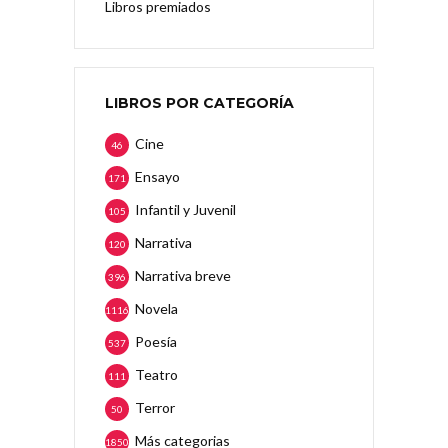
Libros premiados
LIBROS POR CATEGORÍA
Cine
46
Ensayo
171
Infantil y Juvenil
105
Narrativa
120
Narrativa breve
396
Novela
1116
Poesía
537
Teatro
111
Terror
50
Más categorias
1850