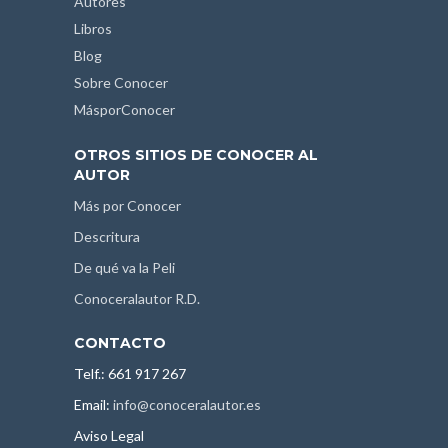
Autores
Libros
Blog
Sobre Conocer
MásporConocer
OTROS SITIOS DE CONOCER AL
AUTOR
Más por Conocer
Descritura
De qué va la Peli
Conoceralautor R.D.
CONTACTO
Telf.: 661 917 267
Email:
info@conoceralautor.es
Aviso Legal