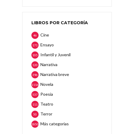
LIBROS POR CATEGORÍA
Cine
46
Ensayo
171
Infantil y Juvenil
105
Narrativa
120
Narrativa breve
396
Novela
1116
Poesía
537
Teatro
111
Terror
50
Más categorias
1850