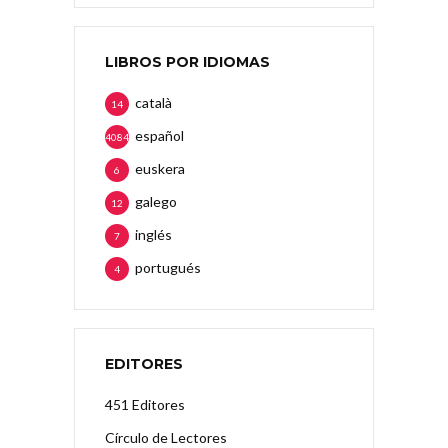
LIBROS POR IDIOMAS
català
14
español
4084
euskera
6
galego
12
inglés
7
portugués
4
EDITORES
451 Editores
Círculo de Lectores