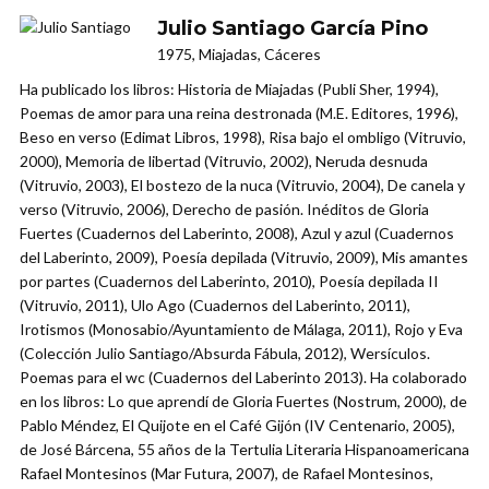
Julio Santiago García Pino
1975, Miajadas, Cáceres
Ha publicado los libros: Historia de Miajadas (Publi Sher, 1994),
Poemas de amor para una reina destronada (M.E. Editores, 1996),
Beso en verso (Edimat Libros, 1998), Risa bajo el ombligo (Vitruvio,
2000), Memoria de libertad (Vitruvio, 2002), Neruda desnuda
(Vitruvio, 2003), El bostezo de la nuca (Vitruvio, 2004), De canela y
verso (Vitruvio, 2006), Derecho de pasión. Inéditos de Gloria
Fuertes (Cuadernos del Laberinto, 2008), Azul y azul (Cuadernos
del Laberinto, 2009), Poesía depilada (Vitruvio, 2009), Mis amantes
por partes (Cuadernos del Laberinto, 2010), Poesía depilada II
(Vitruvio, 2011), Ulo Ago (Cuadernos del Laberinto, 2011),
Irotismos (Monosabio/Ayuntamiento de Málaga, 2011), Rojo y Eva
(Colección Julio Santiago/Absurda Fábula, 2012), Wersículos.
Poemas para el wc (Cuadernos del Laberinto 2013). Ha colaborado
en los libros: Lo que aprendí de Gloria Fuertes (Nostrum, 2000), de
Pablo Méndez, El Quijote en el Café Gijón (IV Centenario, 2005),
de José Bárcena, 55 años de la Tertulia Literaria Hispanoamericana
Rafael Montesinos (Mar Futura, 2007), de Rafael Montesinos,