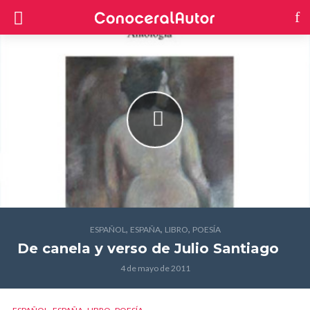
,
,
,
ESPAÑOL
ESPAÑA
LIBRO
POESÍA
De canela y verso
de Julio Santiago
4 de mayo de 2011
,
,
,