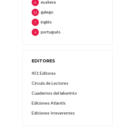
euskera
6
galego
12
inglés
7
portugués
4
EDITORES
451 Editores
Círculo de Lectores
Cuadernos del laberinto
Ediciones Atlantis
Ediciones Irreverentes