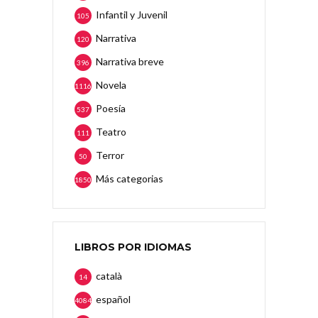
Infantil y Juvenil
105
Narrativa
120
Narrativa breve
396
Novela
1116
Poesía
537
Teatro
111
Terror
50
Más categorias
1850
LIBROS POR IDIOMAS
català
14
español
4084