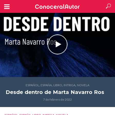
,
,
,
,
ESPAÑOL
ESPAÑA
LIBRO
INTRIGA
NOVELA
Desde dentro
de Marta Navarro Ros
7 de febrero de 2022
,
,
,
,