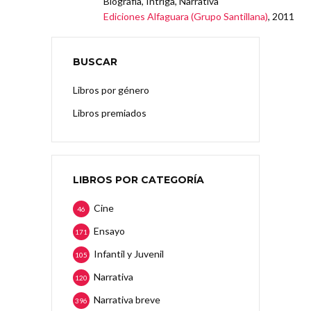
Biografía, Intriga, Narrativa
Ediciones Alfaguara (Grupo Santillana)
, 2011
BUSCAR
Libros por género
Libros premiados
LIBROS POR CATEGORÍA
Cine
46
Ensayo
171
Infantil y Juvenil
105
Narrativa
120
Narrativa breve
396