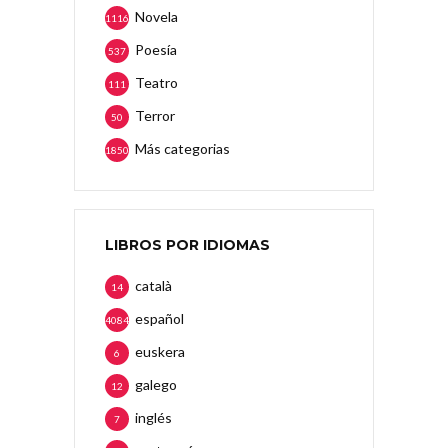
Novela
1116
Poesía
537
Teatro
111
Terror
50
Más categorias
1850
LIBROS POR IDIOMAS
català
14
español
4084
euskera
6
galego
12
inglés
7