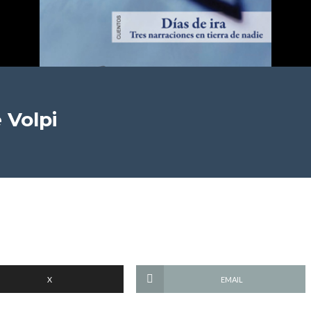
 Volpi
X
EMAIL