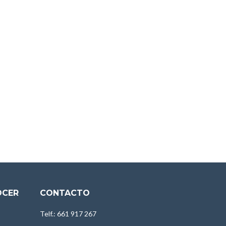
OCER
CONTACTO
Telf.: 661 917 267