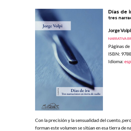
Días de i
tres narra
Jorge Volpi
NARRATIVA B
Páginas de 
ISBN
: 97
Idioma
:
esp
Con la precisión y la sensualidad del cuento, pero
forman este volumen se sitúan en esa tierra de na