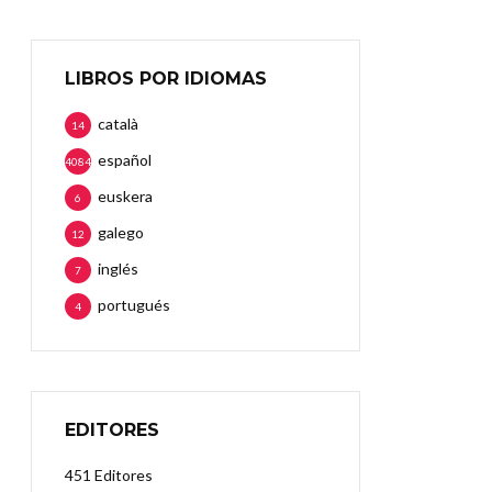
LIBROS POR IDIOMAS
català
14
español
4084
euskera
6
galego
12
inglés
7
portugués
4
EDITORES
451 Editores