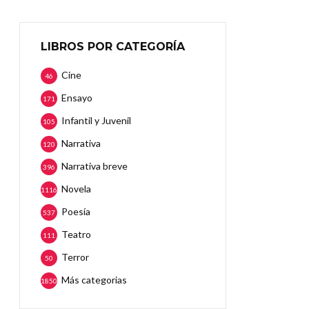
LIBROS POR CATEGORÍA
Cine
46
Ensayo
171
Infantil y Juvenil
105
Narrativa
120
Narrativa breve
396
Novela
1116
Poesía
537
Teatro
111
Terror
50
Más categorias
1850