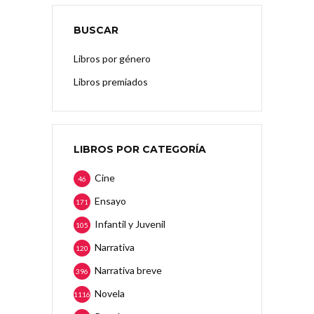
BUSCAR
Libros por género
Libros premiados
LIBROS POR CATEGORÍA
Cine
46
Ensayo
171
Infantil y Juvenil
105
Narrativa
120
Narrativa breve
396
Novela
1116