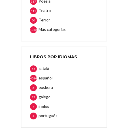
Poesía
537
Teatro
111
Terror
50
Más categorias
1850
LIBROS POR IDIOMAS
català
14
español
4084
euskera
6
galego
12
inglés
7
portugués
4