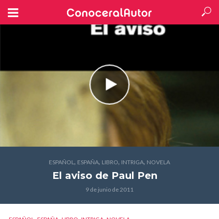
,
,
,
,
ESPAÑOL
ESPAÑA
LIBRO
INTRIGA
NOVELA
El aviso
de Paul Pen
9 de junio de 2011
,
,
,
,