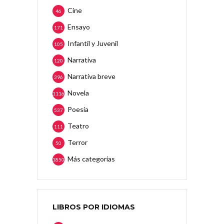
Cine
46
Ensayo
171
Infantil y Juvenil
105
Narrativa
120
Narrativa breve
396
Novela
1116
Poesía
537
Teatro
111
Terror
50
Más categorias
1850
LIBROS POR IDIOMAS