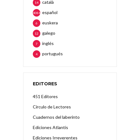
català
14
español
4084
euskera
6
galego
12
inglés
7
portugués
4
EDITORES
451 Editores
Círculo de Lectores
Cuadernos del laberinto
Ediciones Atlantis
Ediciones Irreverentes