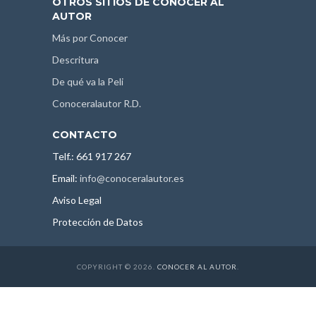
OTROS SITIOS DE CONOCER AL
AUTOR
Más por Conocer
Descritura
De qué va la Peli
Conoceralautor R.D.
CONTACTO
Telf.: 661 917 267
Email:
info@conoceralautor.es
Aviso Legal
Protección de Datos
COPYRIGHT © 2026.
CONOCER AL AUTOR
.