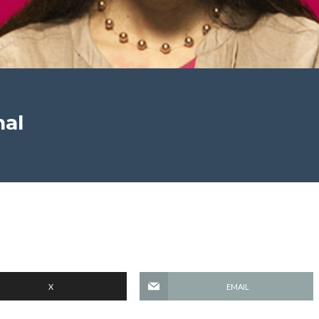
nal
X
EMAIL