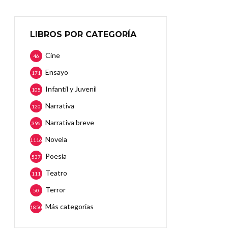
LIBROS POR CATEGORÍA
Cine
46
Ensayo
171
Infantil y Juvenil
105
Narrativa
120
Narrativa breve
396
Novela
1116
Poesía
537
Teatro
111
Terror
50
Más categorias
1850