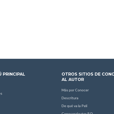
 PRINCIPAL
OTROS SITIOS DE CON
AL AUTOR
Más por Conocer
es
Descritura
De qué va la Peli
Conoceralautor R.D.