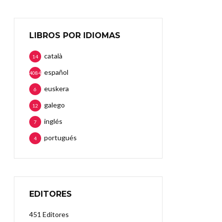
LIBROS POR IDIOMAS
català
14
español
4084
euskera
6
galego
12
inglés
7
portugués
4
EDITORES
451 Editores