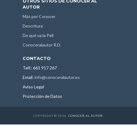
OTROS SITIOS DE CONOCER AL
AUTOR
Más por Conocer
Descritura
De qué va la Peli
Conoceralautor R.D.
CONTACTO
Telf.: 661 917 267
Email:
info@conoceralautor.es
Aviso Legal
Protección de Datos
COPYRIGHT © 2026.
CONOCER AL AUTOR
.