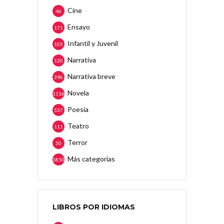
Cine
46
Ensayo
171
Infantil y Juvenil
105
Narrativa
120
Narrativa breve
396
Novela
1116
Poesía
537
Teatro
111
Terror
50
Más categorias
1850
LIBROS POR IDIOMAS