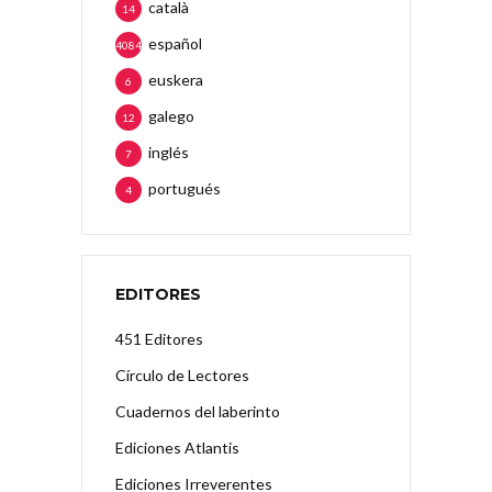
català
14
español
4084
euskera
6
galego
12
inglés
7
portugués
4
EDITORES
451 Editores
Círculo de Lectores
Cuadernos del laberinto
Ediciones Atlantis
Ediciones Irreverentes