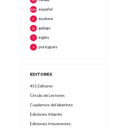
14
español
4084
euskera
6
galego
12
inglés
7
portugués
4
EDITORES
451 Editores
Círculo de Lectores
Cuadernos del laberinto
Ediciones Atlantis
Ediciones Irreverentes