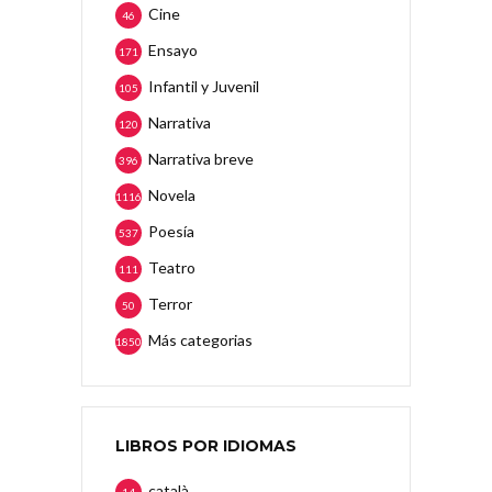
Cine
46
Ensayo
171
Infantil y Juvenil
105
Narrativa
120
Narrativa breve
396
Novela
1116
Poesía
537
Teatro
111
Terror
50
Más categorias
1850
LIBROS POR IDIOMAS
català