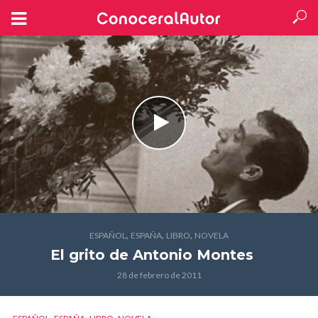
,
,
,
ESPAÑOL
ESPAÑA
LIBRO
NOVELA
El grito
de Antonio Montes
28 de febrero de 2011
,
,
,