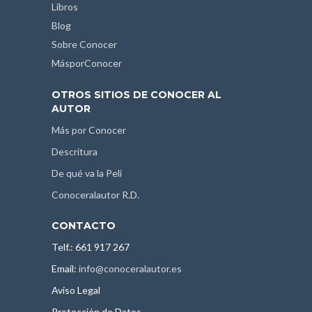
Libros
Blog
Sobre Conocer
MásporConocer
OTROS SITIOS DE CONOCER AL
AUTOR
Más por Conocer
Descritura
De qué va la Peli
Conoceralautor R.D.
CONTACTO
Telf.: 661 917 267
Email:
info@conoceralautor.es
Aviso Legal
Protección de Datos