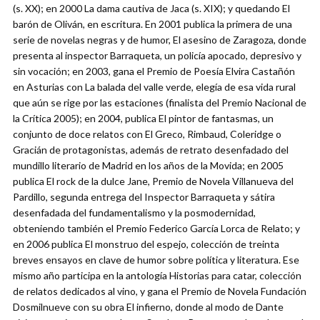
(s. XX); en 2000 La dama cautiva de Jaca (s. XIX); y quedando El
barón de Oliván, en escritura. En 2001 publica la primera de una
serie de novelas negras y de humor, El asesino de Zaragoza, donde
presenta al inspector Barraqueta, un policía apocado, depresivo y
sin vocación; en 2003, gana el Premio de Poesía Elvira Castañón
en Asturias con La balada del valle verde, elegía de esa vida rural
que aún se rige por las estaciones (finalista del Premio Nacional de
la Crítica 2005); en 2004, publica El pintor de fantasmas, un
conjunto de doce relatos con El Greco, Rimbaud, Coleridge o
Gracián de protagonistas, además de retrato desenfadado del
mundillo literario de Madrid en los años de la Movida; en 2005
publica El rock de la dulce Jane, Premio de Novela Villanueva del
Pardillo, segunda entrega del Inspector Barraqueta y sátira
desenfadada del fundamentalismo y la posmodernidad,
obteniendo también el Premio Federico García Lorca de Relato; y
en 2006 publica El monstruo del espejo, colección de treinta
breves ensayos en clave de humor sobre política y literatura. Ese
mismo año participa en la antología Historias para catar, colección
de relatos dedicados al vino, y gana el Premio de Novela Fundación
Dosmilnueve con su obra El infierno, donde al modo de Dante