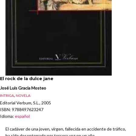
El rock de la dulce jane
José Luis Gracia Mosteo
,
INTRIGA
NOVELA
Editorial Verbum, S.L., 2005
ISBN
: 9788497623247
Idioma
:
español
El cadáver de una joven, virgen, fallecida en accidente de tráfico,
ha sido desenterrado por tercera vez en un año.