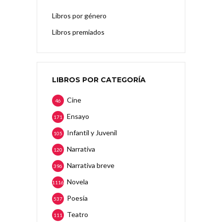
Libros por género
Libros premiados
LIBROS POR CATEGORÍA
Cine
46
Ensayo
171
Infantil y Juvenil
105
Narrativa
120
Narrativa breve
396
Novela
1116
Poesía
537
Teatro
111