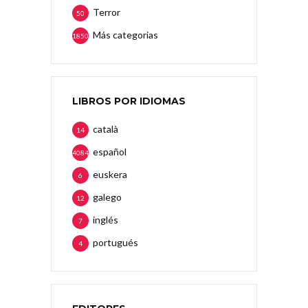
Terror
50
Más categorias
1850
LIBROS POR IDIOMAS
català
14
español
4084
euskera
6
galego
12
inglés
7
portugués
4