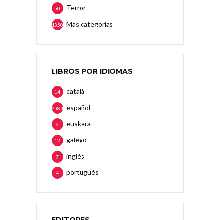
Terror
50
Más categorias
1850
LIBROS POR IDIOMAS
català
14
español
4084
euskera
6
galego
12
inglés
7
portugués
4
EDITORES