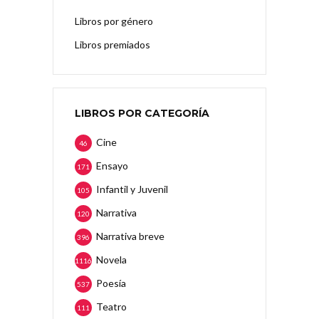
Libros por género
Libros premiados
LIBROS POR CATEGORÍA
Cine
46
Ensayo
171
Infantil y Juvenil
105
Narrativa
120
Narrativa breve
396
Novela
1116
Poesía
537
Teatro
111