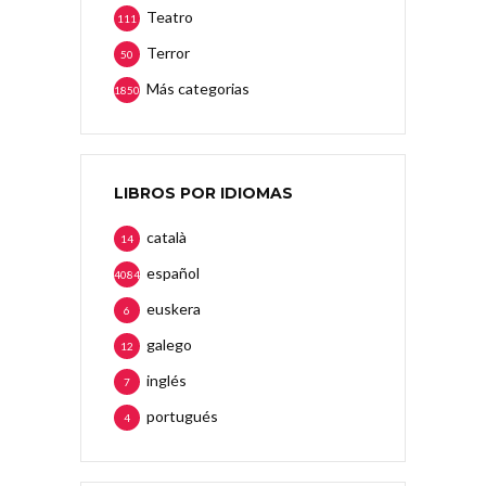
Teatro
111
Terror
50
Más categorias
1850
LIBROS POR IDIOMAS
català
14
español
4084
euskera
6
galego
12
inglés
7
portugués
4