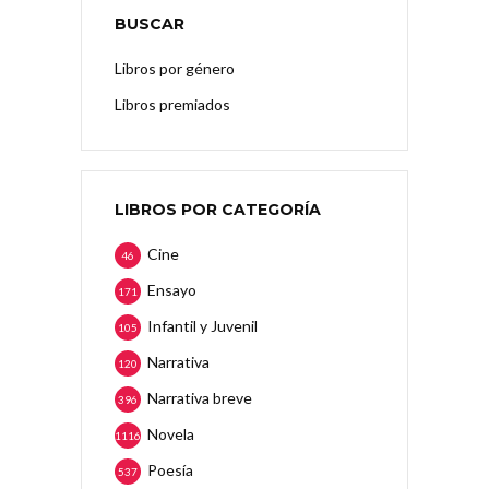
BUSCAR
Libros por género
Libros premiados
LIBROS POR CATEGORÍA
Cine
46
Ensayo
171
Infantil y Juvenil
105
Narrativa
120
Narrativa breve
396
Novela
1116
Poesía
537