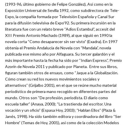
(1993-96, último gobierno de Felipe González), Así como en la
Exposición Universal de Sevilla 1992, como subdirectora de Tele-
Expo, la compañía formada por Televisión Española y Canal Sur
para la difusión televisiva de Expo’92. Su primera incursión en la
literatura fue con un relato breve “Adios Estambul”, accesit del
XIII Premio Antonio Machado (1989), al que siguió en 1990 la
novela corta “Como desaparecer sin ser visto” (Exadra). En 1997
obtenía el Premio Andalucía de Novela con “Mandala”, novela
publicada ese mismo año por Alfaguara. Su tercer galardón y el
más importante hasta la fecha ha sido por “Indian Express”, Premio
Azorín de Novela 2011 y publicado por Planeta. Entre sus libros,
figuran también otros de ensayo, como “Jaque a la Globalización.
Cómo crean su red los nuevos movimientos sociales y
alternativos” (Grijalbo 2001), en el que se reúne mucho material
periodístico de primera mano recogido en diferentes partes del
mundo. Otros son “De profesión, periodista. El diario como
escuela taller” (Anaya, 2000); “La trastienda del escritor. Una
vocación y un oficio” (Espasa Hoy, 2003); “Hablan Ellos” (Plaza &
Janés, 1998). Ha sido también editora y coordinadora del libro “Ser
Hombre” (Temas de Hoy, 2001), así como de la colección Modelos