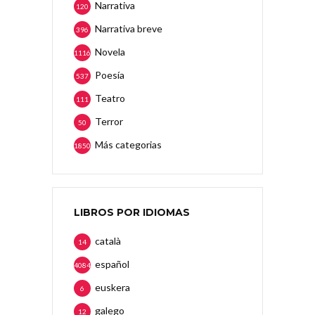
Narrativa
120
Narrativa breve
396
Novela
1116
Poesía
537
Teatro
111
Terror
50
Más categorias
1850
LIBROS POR IDIOMAS
català
14
español
4084
euskera
6
galego
12