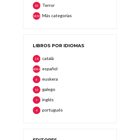
Terror
50
Más categorias
1850
LIBROS POR IDIOMAS
català
14
español
4084
euskera
6
galego
12
inglés
7
portugués
4