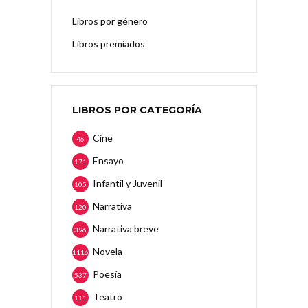
Libros por género
Libros premiados
LIBROS POR CATEGORÍA
Cine
46
Ensayo
171
Infantil y Juvenil
105
Narrativa
120
Narrativa breve
396
Novela
1116
Poesía
537
Teatro
111