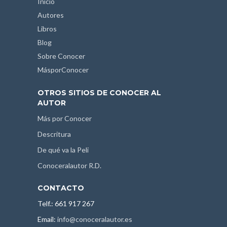
Inicio
Autores
Libros
Blog
Sobre Conocer
MásporConocer
OTROS SITIOS DE CONOCER AL
AUTOR
Más por Conocer
Descritura
De qué va la Peli
Conoceralautor R.D.
CONTACTO
Telf.: 661 917 267
Email:
info@conoceralautor.es