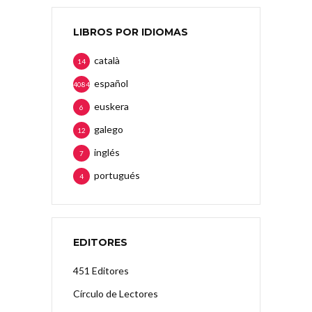
LIBROS POR IDIOMAS
català
14
español
4084
euskera
6
galego
12
inglés
7
portugués
4
EDITORES
451 Editores
Círculo de Lectores