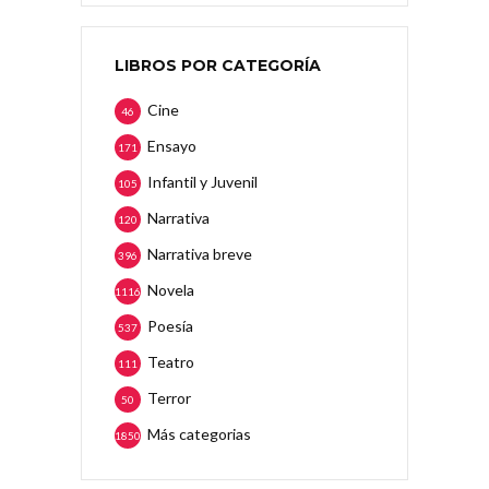
LIBROS POR CATEGORÍA
Cine
46
Ensayo
171
Infantil y Juvenil
105
Narrativa
120
Narrativa breve
396
Novela
1116
Poesía
537
Teatro
111
Terror
50
Más categorias
1850