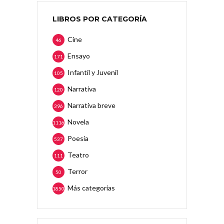
LIBROS POR CATEGORÍA
Cine
46
Ensayo
171
Infantil y Juvenil
105
Narrativa
120
Narrativa breve
396
Novela
1116
Poesía
537
Teatro
111
Terror
50
Más categorias
1850