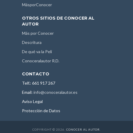
MásporConocer
OTROS SITIOS DE CONOCER AL
AUTOR
Más por Conocer
Descritura
De qué va la Peli
Conoceralautor R.D.
CONTACTO
Telf.: 661 917 267
Email:
info@conoceralautor.es
Aviso Legal
Protección de Datos
COPYRIGHT © 2026.
CONOCER AL AUTOR
.