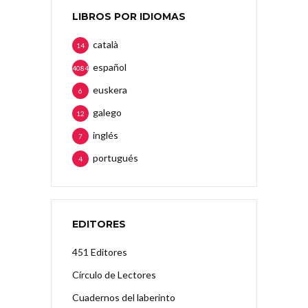
LIBROS POR IDIOMAS
català
14
español
4084
euskera
6
galego
12
inglés
7
portugués
4
EDITORES
451 Editores
Círculo de Lectores
Cuadernos del laberinto