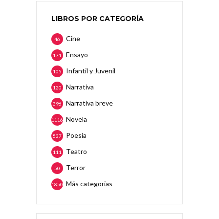
LIBROS POR CATEGORÍA
Cine
46
Ensayo
171
Infantil y Juvenil
105
Narrativa
120
Narrativa breve
396
Novela
1116
Poesía
537
Teatro
111
Terror
50
Más categorias
1850