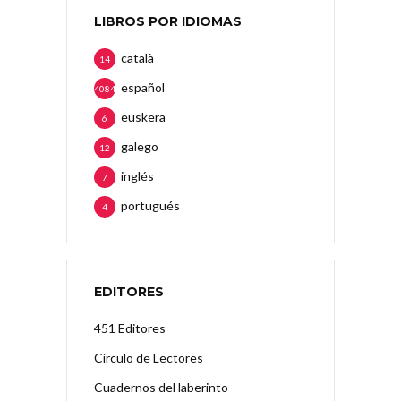
LIBROS POR IDIOMAS
català
14
español
4084
euskera
6
galego
12
inglés
7
portugués
4
EDITORES
451 Editores
Círculo de Lectores
Cuadernos del laberinto