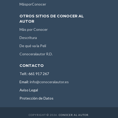
MásporConocer
OTROS SITIOS DE CONOCER AL
AUTOR
Más por Conocer
Descritura
De qué va la Peli
Conoceralautor R.D.
CONTACTO
Telf.: 661 917 267
Email:
info@conoceralautor.es
Aviso Legal
Protección de Datos
COPYRIGHT © 2026.
CONOCER AL AUTOR
.