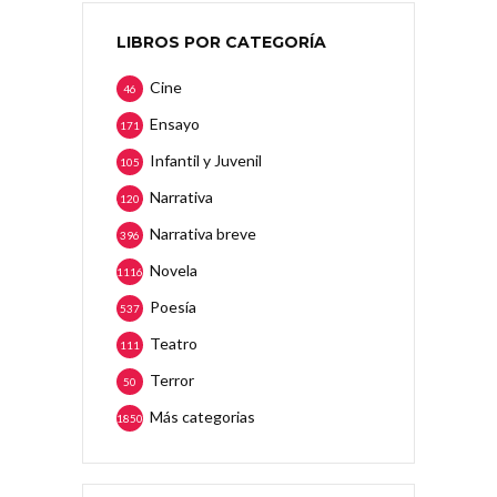
LIBROS POR CATEGORÍA
Cine
46
Ensayo
171
Infantil y Juvenil
105
Narrativa
120
Narrativa breve
396
Novela
1116
Poesía
537
Teatro
111
Terror
50
Más categorias
1850