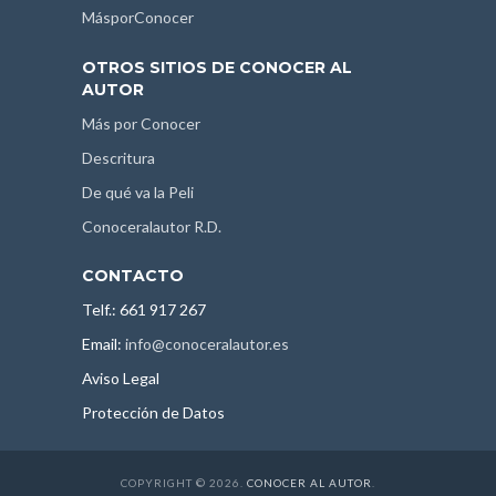
MásporConocer
OTROS SITIOS DE CONOCER AL
AUTOR
Más por Conocer
Descritura
De qué va la Peli
Conoceralautor R.D.
CONTACTO
Telf.: 661 917 267
Email:
info@conoceralautor.es
Aviso Legal
Protección de Datos
COPYRIGHT © 2026.
CONOCER AL AUTOR
.