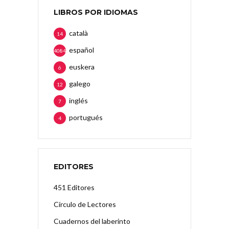
LIBROS POR IDIOMAS
català
14
español
4084
euskera
6
galego
12
inglés
7
portugués
4
EDITORES
451 Editores
Círculo de Lectores
Cuadernos del laberinto