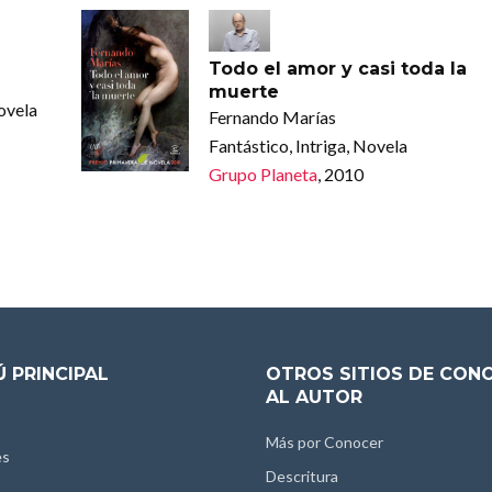
Todo el amor y casi toda la
muerte
ovela
Fernando Marías
Fantástico, Intriga, Novela
Grupo Planeta
, 2010
 PRINCIPAL
OTROS SITIOS DE CON
AL AUTOR
Más por Conocer
es
Descritura