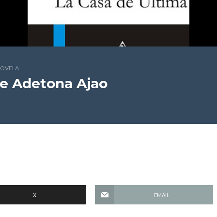
OVELA
e Adetona Ajao
X
EMAIL