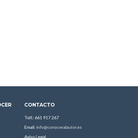
OCER
CONTACTO
Telf.: 661 917 267
Email:
info@conoceralautor.es
Aviso Legal