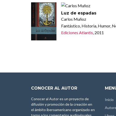
Luz de espadas
Carlos Muñoz
Fantástico, Historia, Humor, N
Ediciones Atlantis
, 2011
CONOCER AL AUTOR
MENÚ
Conocer al Autor es un proyecto de
Inicio
difusión y promoción de la creación en
Autor
el ámbito iberoamericano organizado en
torno a los comentarios audiovisuales
Libros