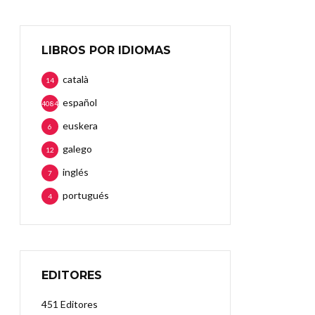
LIBROS POR IDIOMAS
català
14
español
4084
euskera
6
galego
12
inglés
7
portugués
4
EDITORES
451 Editores