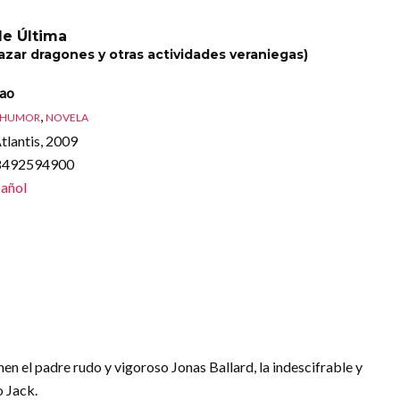
de Última
azar dragones y otras actividades veraniegas)
jao
,
HUMOR
NOVELA
tlantis, 2009
88492594900
añol
en el padre rudo y vigoroso Jonas Ballard, la indescifrable y
o Jack.