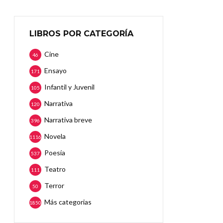
LIBROS POR CATEGORÍA
Cine
46
Ensayo
171
Infantil y Juvenil
105
Narrativa
120
Narrativa breve
396
Novela
1116
Poesía
537
Teatro
111
Terror
50
Más categorias
1850