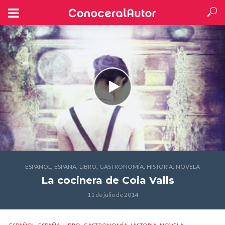
,
,
,
,
,
ESPAÑOL
ESPAÑA
LIBRO
GASTRONOMÍA
HISTORIA
NOVELA
La cocinera
de Coia Valls
11 de julio de 2014
,
,
,
,
,