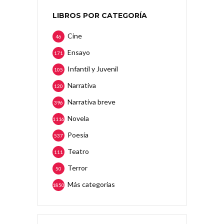
LIBROS POR CATEGORÍA
Cine
46
Ensayo
171
Infantil y Juvenil
105
Narrativa
120
Narrativa breve
396
Novela
1116
Poesía
537
Teatro
111
Terror
50
Más categorias
1850