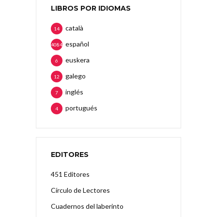
LIBROS POR IDIOMAS
català
14
español
4084
euskera
6
galego
12
inglés
7
portugués
4
EDITORES
451 Editores
Círculo de Lectores
Cuadernos del laberinto