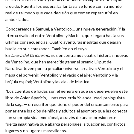
crecido, Pueritia los espera. La fantasía se funde con su mundo
real de tal modo que cada decisión que tomen repercutirá en
ambos lados.
Conoceremos a Samuel, a Ventolico… una nueva generación. Y la
eterna rivalidad entre Ventolino y Martico, que llegará hasta sus
últimas consecuencias. Cuatro aventuras inéditas que dejarán
huella en sus corazones. También en el tuyo.
En
La era del Oricuerno
, nos encontramos cuatro historias nuevas
de Ventolino, que han merecido ganar el premio Liliput de
Narrativa Joven por su peculiar universo creativo: Ventolino y el
mapa del porvenir; Ventolino y el vacío del aire; Ventolino y la
brújula espiral; Ventolino y las alas de Martico.
“Los cuentos de hadas son el género en que se desenvuelve este
libro de Asier Aparicio, —nos recuerda Yolanda Izard, prologuista
de la saga— un escritor que tiene el poder del encantamiento para
poner ante los ojos de niños y adultos el asombro que les conecta
con su propia vida emocional, a través de una impresionante
fuerza imaginativa que abarca personajes, situaciones, conflictos,
lugares y no lugares maravillosos.