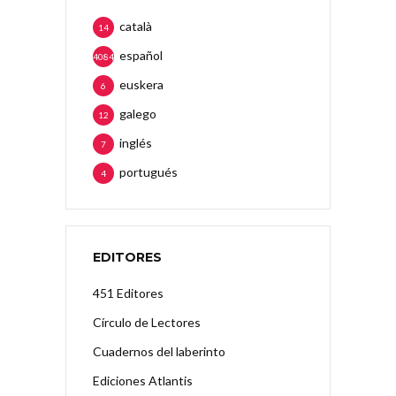
català
14
español
4084
euskera
6
galego
12
inglés
7
portugués
4
EDITORES
451 Editores
Círculo de Lectores
Cuadernos del laberinto
Ediciones Atlantis