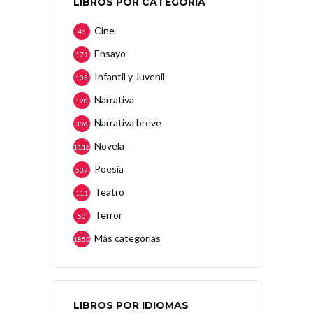
LIBROS POR CATEGORÍA
Cine
46
Ensayo
171
Infantil y Juvenil
105
Narrativa
120
Narrativa breve
396
Novela
1116
Poesía
537
Teatro
111
Terror
50
Más categorias
1850
LIBROS POR IDIOMAS