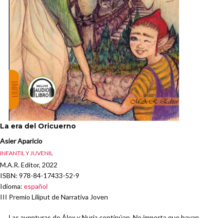
La era del Oricuerno
Asier Aparicio
INFANTIL Y JUVENIL
M.A.R. Editor, 2022
ISBN
: 978-84-17433-52-9
Idioma
:
español
III Premio Liliput de Narrativa Joven
Las aventuras de Álex y Nuria continúan. No importa que hayan