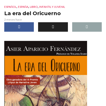
,
,
,
ESPAÑOL
ESPAÑA
LIBRO
INFANTIL Y JUVENIL
La era del Oricuerno
2 meses hace