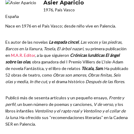
Asier Aparicio
1976, País Vasco
España
Nace en 1976 en el País Vasco; desde niño vive en Palencia.
Es autor de las novelas
La espada cincel
, Las voces y las piedras,
Barcos en la llanura, Tesela, El árbol nazari
, su primera publicación
en
M.A.R. Editor
, a la que siguieron
Crónicas lunáticas
El ángel
sobre las olas
, obra ganadora del I Premio Villiers de L’Isle-Adam
de novela Fantástica, y el libro de relatos
Tócala, Sam
. Ha publicado
52 obras de teatro, como
Obras son amores, Obras finitas, Seis
olas y media, In the cut
, y el drama histórico
Después de las flores
.
Publicó más de sesenta artículos y un pequeño ensayo,
Frente y
perfil
; un buen número de poemas y canciones,
V de verso
, y los
libros infantiles
Ventolino y el rapto real y Ventolino y el collar de
la luna
. Ha ofrecido sus “recomendaciones literarias” en la Cadena
SER en Palencia.