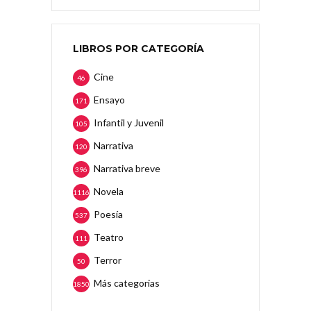
LIBROS POR CATEGORÍA
Cine
46
Ensayo
171
Infantil y Juvenil
105
Narrativa
120
Narrativa breve
396
Novela
1116
Poesía
537
Teatro
111
Terror
50
Más categorias
1850