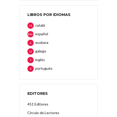
LIBROS POR IDIOMAS
català
14
español
4084
euskera
6
galego
12
inglés
7
portugués
4
EDITORES
451 Editores
Círculo de Lectores