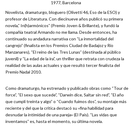
1977, Barcelona
Novelista, dramaturgo, bloguero (Olivetti 46, Eso de la ESO) y
profesor de Literatura. Con diecinueve años publicó su primera
novela,” In(h)armónicos” (Premio Joven & Brillante), y fundó la
compañía teatral Armando no me llama. Desde entonces, ha
continuado su andadura narrativa con “La inmortalidad del
cangrejo” (finalista en los Premios Ciudad de Badajoz y Río
Manzanares), “El reino de las Tres Lunas” (destinada al público
juvenil) y “La edad de la ira”, un thriller que retrata con crudeza la
realidad de las aulas actuales y que resultó tercer finalista del
Premio Nadal 2010.
Como dramaturgo, ha estrenado y publicado obras como “Tour de
force”, “El sexo que sucede”, “Darwin dice, Saltar sin red”, “El año
que cumplí treinta y algo” o “Cuando fuimos dos”, su montaje más
reciente y del que la crítica destacó su «fina habilidad para
desnudar la intimidad de una pareja» (El País). “Las vidas que
inventamos” es, hasta el momento, su última novela.