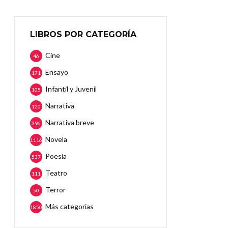
LIBROS POR CATEGORÍA
Cine
46
Ensayo
171
Infantil y Juvenil
105
Narrativa
120
Narrativa breve
396
Novela
1116
Poesía
537
Teatro
111
Terror
50
Más categorias
1850