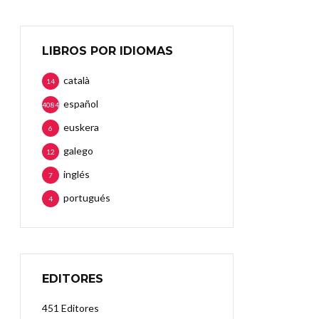
LIBROS POR IDIOMAS
català
14
español
4084
euskera
6
galego
12
inglés
7
portugués
4
EDITORES
451 Editores