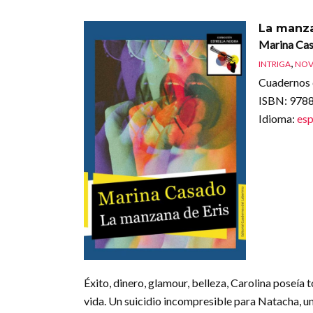
La manza
Marina Ca
,
INTRIGA
NOV
Cuadernos 
ISBN
: 97
Idioma
:
esp
Éxito, dinero, glamour, belleza, Carolina poseía 
vida. Un suicidio incompresible para Natacha, un