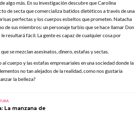
de algo más. En su investigación descubre que Carolina
to de secta que comercializa batidos dietéticos a través de una
onrisas perfectas y los cuerpos esbeltos que prometen. Natacha
uno de sus miembros: un personaje turbio que se hace llamar Don
 le resultará fácil. La gente es capaz de cualquier cosa por
ue se mezclan asesinatos, dinero, estafas y sectas.
to al cuerpo y las estafas empresariales en una sociedad donde la
lementos no tan alejados de la realidad, como nos gustaría
anzar la belleza?
CTURA
a: La manzana de