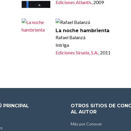
Ediciones Atlantis
, 2009
La noche hambrienta
Rafael Balanzá
Intriga
Ediciones Siruela, S.A.
, 2011
 PRINCIPAL
OTROS SITIOS DE CON
AL AUTOR
Más por Conocer
es