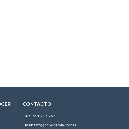
OCER
CONTACTO
Telf.: 661 917 267
Email:
info@conoceralautor.es