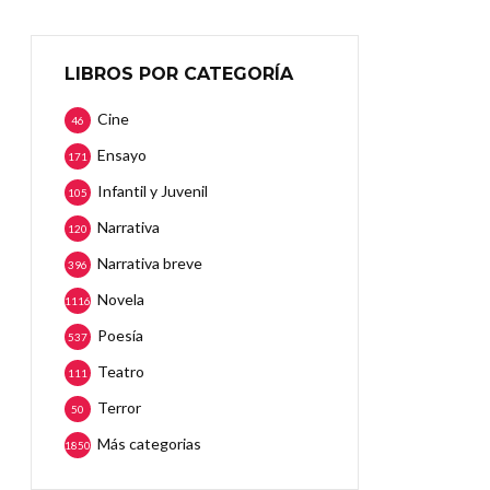
LIBROS POR CATEGORÍA
Cine
46
Ensayo
171
Infantil y Juvenil
105
Narrativa
120
Narrativa breve
396
Novela
1116
Poesía
537
Teatro
111
Terror
50
Más categorias
1850