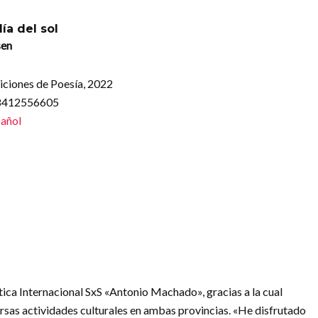
ía del sol
sen
iciones de Poesía, 2022
88412556605
añol
tica Internacional SxS «Antonio Machado», gracias a la cual
versas actividades culturales en ambas provincias. «He disfrutado