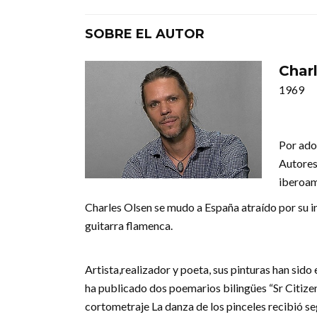
SOBRE EL AUTOR
Char
1969
Por ado
Autores
iberoam
Charles Olsen se mudo a España atraído por su i
guitarra flamenca.
Artista,realizador y poeta, sus pinturas han sid
ha publicado dos poemarios bilingües “Sr Citize
cortometraje La danza de los pinceles recibió s