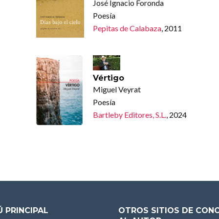
José Ignacio Foronda
Poesía
Pepitas de Calabaza
, 2011
Vértigo
Miguel Veyrat
Poesía
Bartleby Editores, S.L.
, 2024
 PRINCIPAL
OTROS SITIOS DE CON