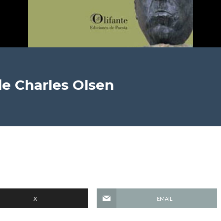
e Charles Olsen
X
EMAIL