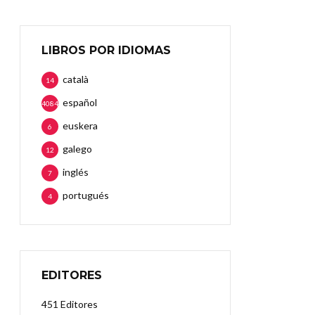
LIBROS POR IDIOMAS
català
14
español
4084
euskera
6
galego
12
inglés
7
portugués
4
EDITORES
451 Editores