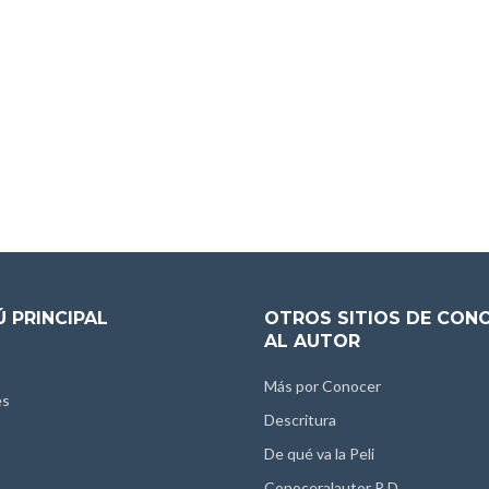
 PRINCIPAL
OTROS SITIOS DE CON
AL AUTOR
Más por Conocer
es
Descritura
De qué va la Peli
Conoceralautor R.D.