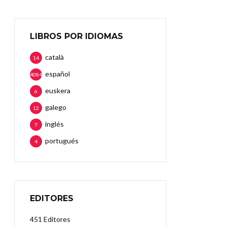
LIBROS POR IDIOMAS
català
14
español
4084
euskera
6
galego
12
inglés
7
portugués
4
EDITORES
451 Editores