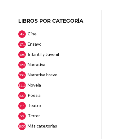
LIBROS POR CATEGORÍA
Cine
46
Ensayo
171
Infantil y Juvenil
105
Narrativa
120
Narrativa breve
396
Novela
1116
Poesía
537
Teatro
111
Terror
50
Más categorias
1850