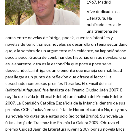
1967, Madrid
Vive dedicado a la
Literatura. Ha
publicado cerca de
una treintena de
obras entre novelas de intriga, poesía, cuentos infantiles y
novelas de terror. En sus novelas se desarrolla un tema secundario
que, a la sombra de un argumento más evidente, va imponiéndose
poco a poco. Gusta de combinar dos historias en sus novelas: una
es la aparente, otra es la escondida que poco a poco se va
desvelando. La intriga es un elemento que maneja con habilidad
para llegar a un punto de reflexión que ofrece al lector. Ha
cosechado numerosos premios literarios. El e–mail del mal
(editorial Alfaguara) fue finalista del Premio Ciudad Jaén 2007. El
rugido de la vida (editorial Edebé) fue finalista del Premio Edebé
2007. La Comisión Católica Española de la Infancia, dentro de sus
premios CCEI, incluyó en su Lista de Honor el cuento No, no y no y
su novela No digas que estás solo (editorial Bruño). Su novela La
última bruja de Trasmoz fue Premio La Galera 2009. Obtuvo el
premio Ciudad Jaén de Literatura juvenil 2009 por su novela Ellos