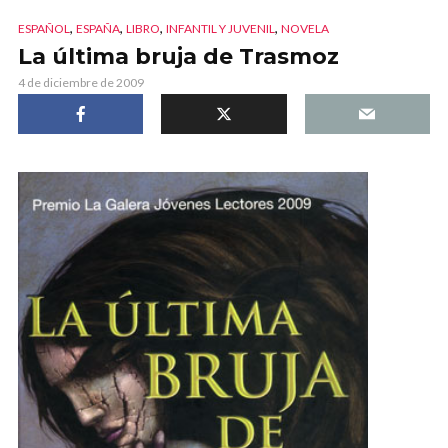
,
,
,
,
ESPAÑOL
ESPAÑA
LIBRO
INFANTIL Y JUVENIL
NOVELA
La última bruja de Trasmoz
4 de diciembre de 2009