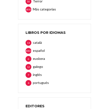
Terror
50
Más categorias
1850
LIBROS POR IDIOMAS
català
14
español
4084
euskera
6
galego
12
inglés
7
portugués
4
EDITORES