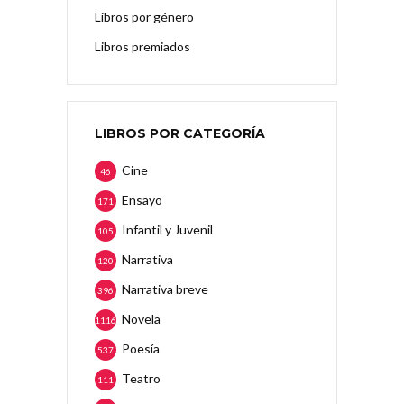
Libros por género
Libros premiados
LIBROS POR CATEGORÍA
Cine
46
Ensayo
171
Infantil y Juvenil
105
Narrativa
120
Narrativa breve
396
Novela
1116
Poesía
537
Teatro
111