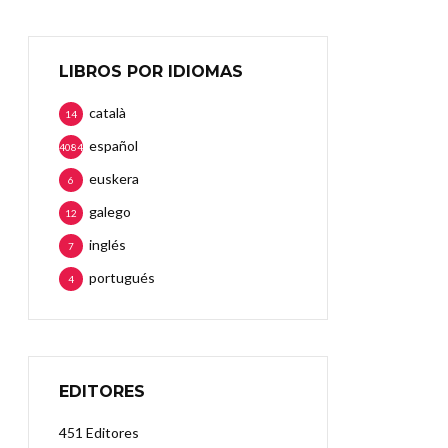
LIBROS POR IDIOMAS
català
14
español
4084
euskera
6
galego
12
inglés
7
portugués
4
EDITORES
451 Editores