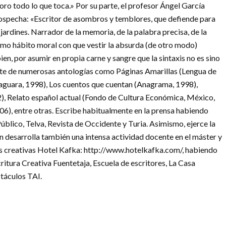
oro todo lo que toca.» Por su parte, el profesor Ángel García
a sospecha: «Escritor de asombros y temblores, que defiende para
 jardines. Narrador de la memoria, de la palabra precisa, de la
omo hábito moral con que vestir la absurda (de otro modo)
ien, por asumir en propia carne y sangre que la sintaxis no es sino
rte de numerosas antologías como Páginas Amarillas (Lengua de
faguara, 1998), Los cuentos que cuentan (Anagrama, 1998),
), Relato español actual (Fondo de Cultura Económica, México,
6), entre otras. Escribe habitualmente en la prensa habiendo
blico, Telva, Revista de Occidente y Turia. Asimismo, ejerce la
izón desarrolla también una intensa actividad docente en el máster y
es creativas Hotel Kafka: http://www.hotelkafka.com/, habiendo
ritura Creativa Fuentetaja, Escuela de escritores, La Casa
ctáculos TAI.