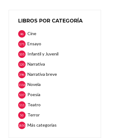
LIBROS POR CATEGORÍA
Cine
46
Ensayo
171
Infantil y Juvenil
105
Narrativa
120
Narrativa breve
396
Novela
1116
Poesía
537
Teatro
111
Terror
50
Más categorias
1850