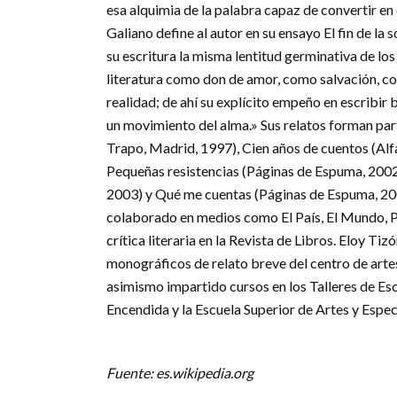
esa alquimia de la palabra capaz de convertir en 
Galiano define al autor en su ensayo El fin de l
su escritura la misma lentitud germinativa de los
literatura como don de amor, como salvación, c
realidad; de ahí su explícito empeño en escribir b
un movimiento del alma.» Sus relatos forman pa
Trapo, Madrid, 1997), Cien años de cuentos (Al
Pequeñas resistencias (Páginas de Espuma, 2002
2003) y Qué me cuentas (Páginas de Espuma, 200
colaborado en medios como El País, El Mundo, Pú
crítica literaria en la Revista de Libros. Eloy T
monográficos de relato breve del centro de art
asimismo impartido cursos en los Talleres de Esc
Encendida y la Escuela Superior de Artes y Espe
Fuente: es.wikipedia.org