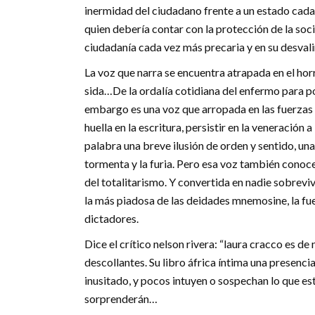
inermidad del ciudadano frente a un estado cad
quien debería contar con la protección de la s
ciudadanía cada vez más precaria y en su desval
La voz que narra se encuentra atrapada en el horr
sida…De la ordalía cotidiana del enfermo para p
embargo es una voz que arropada en las fuerzas de
huella en la escritura, persistir en la veneración 
palabra una breve ilusión de orden y sentido, un
tormenta y la furia. Pero esa voz también conoce
del totalitarismo. Y convertida en nadie sobrevi
la más piadosa de las deidades mnemosine, la fue
dictadores.
Dice el crítico nelson rivera: “laura cracco es
descollantes. Su libro áfrica íntima una presenci
inusitado, y pocos intuyen o sospechan lo que est
sorprenderán…