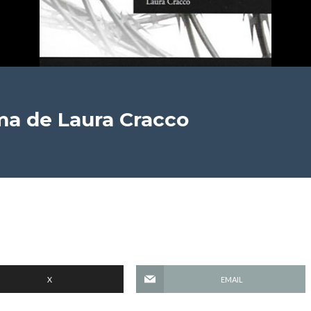
ima
de Laura Cracco
X
EMAIL