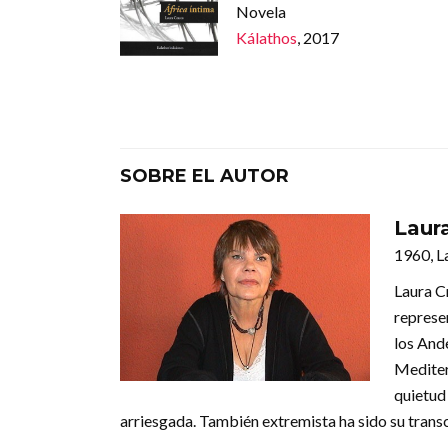
Novela
Kálathos
, 2017
SOBRE EL AUTOR
Laur
1960, L
Laura C
represen
los Ande
Mediterr
quietud 
arriesgada. También extremista ha sido su transcur