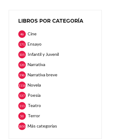
LIBROS POR CATEGORÍA
Cine
46
Ensayo
171
Infantil y Juvenil
105
Narrativa
120
Narrativa breve
396
Novela
1116
Poesía
537
Teatro
111
Terror
50
Más categorias
1850