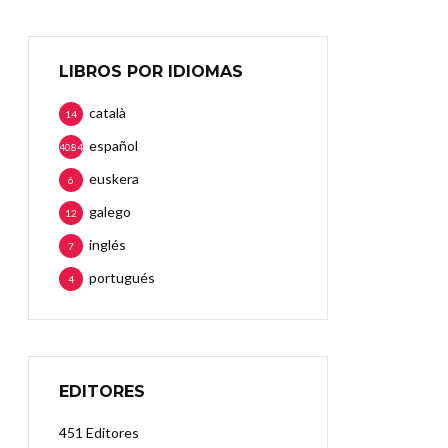
LIBROS POR IDIOMAS
català
14
español
4084
euskera
6
galego
12
inglés
7
portugués
4
EDITORES
451 Editores