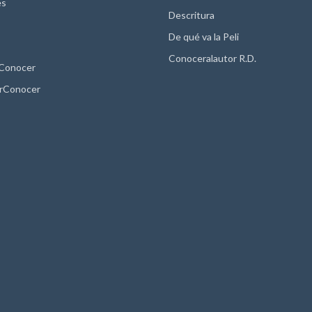
es
Descritura
De qué va la Peli
Conoceralautor R.D.
 Conocer
rConocer