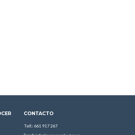
OCER
CONTACTO
Telf.: 661 917 267