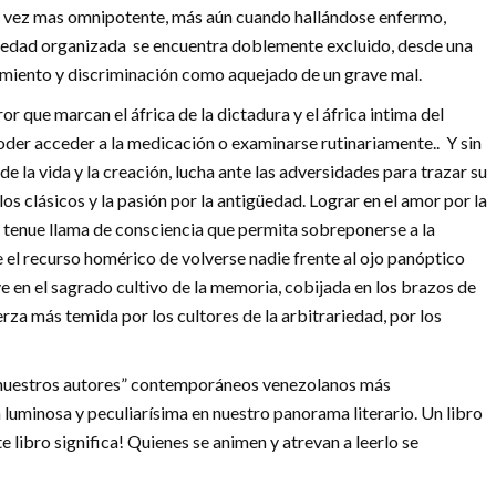
a vez mas omnipotente, más aún cuando hallándose enfermo,
ociedad organizada se encuentra doblemente excluido, desde una
imiento y discriminación como aquejado de un grave mal.
or que marcan el áfrica de la dictadura y el áfrica intima del
oder acceder a la medicación o examinarse rutinariamente.. Y sin
 la vida y la creación, lucha ante las adversidades para trazar su
a los clásicos y la pasión por la antigüedad. Lograr en el amor por la
a tenue llama de consciencia que permita sobreponerse a la
 el recurso homérico de volverse nadie frente al ojo panóptico
ve en el sagrado cultivo de la memoria, cobijada en los brazos de
rza más temida por los cultores de la arbitrariedad, por los
 de nuestros autores” contemporáneos venezolanos más
a luminosa y peculiarísima en nuestro panorama literario. Un libro
e libro significa! Quienes se animen y atrevan a leerlo se