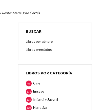
Fuente: María José Cortés
BUSCAR
Libros por género
Libros premiados
LIBROS POR CATEGORÍA
Cine
46
Ensayo
171
Infantil y Juvenil
105
Narrativa
120