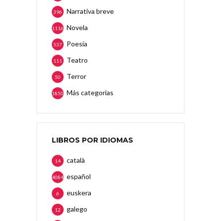
Narrativa breve
396
Novela
1116
Poesía
537
Teatro
111
Terror
50
Más categorias
1850
LIBROS POR IDIOMAS
català
14
español
4084
euskera
6
galego
12