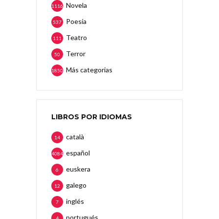
Novela
1116
Poesía
537
Teatro
111
Terror
50
Más categorias
1850
LIBROS POR IDIOMAS
català
14
español
4084
euskera
6
galego
12
inglés
7
portugués
4