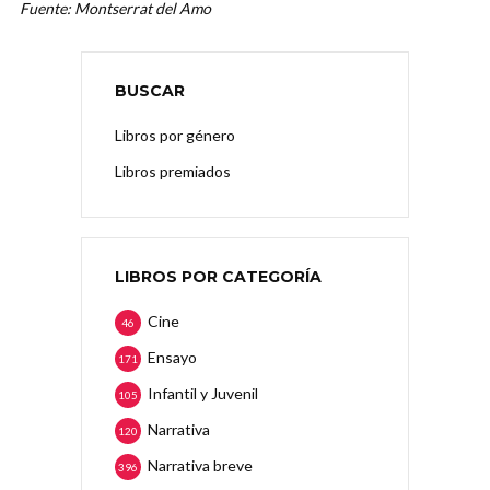
Fuente: Montserrat del Amo
BUSCAR
Libros por género
Libros premiados
LIBROS POR CATEGORÍA
Cine
46
Ensayo
171
Infantil y Juvenil
105
Narrativa
120
Narrativa breve
396